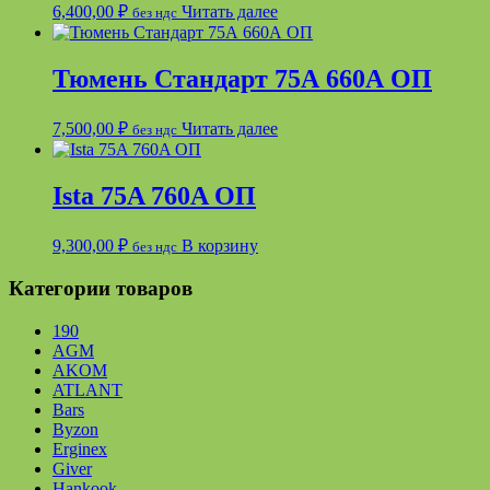
6,400,00
₽
Читать далее
без ндс
Тюмень Стандарт 75А 660А ОП
7,500,00
₽
Читать далее
без ндс
Ista 75A 760A ОП
9,300,00
₽
В корзину
без ндс
Категории товаров
190
AGM
AKOM
ATLANT
Bars
Byzon
Erginex
Giver
Hankook