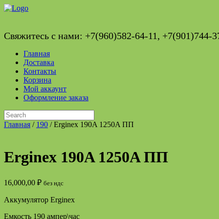
Skip
to
content
Свяжитесь с нами: +7(960)582-64-11, +7(901)744-3
Главная
Доставка
Контакты
Корзина
Мой аккаунт
Оформление заказа
Search
for:
Главная
/
190
/ Erginex 190A 1250A ПП
Erginex 190A 1250A ПП
16,000,00
₽
без ндс
Аккумулятор Erginex
Емкость 190 ампер\час