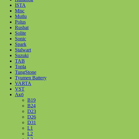
ISTA
Misc
Mutlu
Polus
Rusbat
Solite
Sonic
Spark
Stalwart
Suzuki
TAB
Topla
TungStone
Tyumen Battery
VARTA
VST
Акб
B19
B24
D23
D26
D31
L1
L2