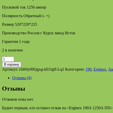
Пусковой ток 1250 ампер
Полярность Обратный (- +)
Размер 520*220*225
Производство Россия г Курск завод Исток
Гарантия 1 года
2 в наличии
Количество
товара
В корзину
Erginex
Артикул:
cbH0y00Qgxg-kEOgff-Lq2
Категории:
190
,
Erginex
,
Ак
190A
1250A
Отзывы (0)
ПП
Отзывы
Отзывов пока нет.
Будьте первым, кто оставил отзыв на «Erginex 190A 1250A ПП»