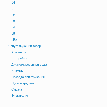
D31
L1
L2
L3
L4
L5
LB2
Сопутствующий товар
Ареометр
Батарейка
Дистиллированная вода
Клеммы
Провода прикуривания
Пуско-зарядное
Смазка
Электролит