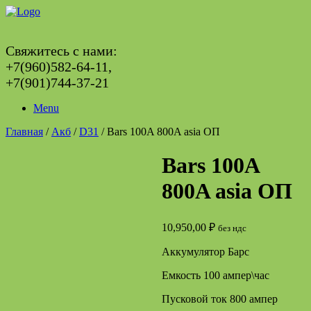
Skip
to
content
Свяжитесь с нами:
+7(960)582-64-11,
+7(901)744-37-21
Menu
Главная
/
Акб
/
D31
/ Bars 100A 800A asia ОП
Bars 100A
800A asia ОП
10,950,00
₽
без ндс
Аккумулятор Барс
Емкость 100 ампер\час
Пусковой ток 800 ампер