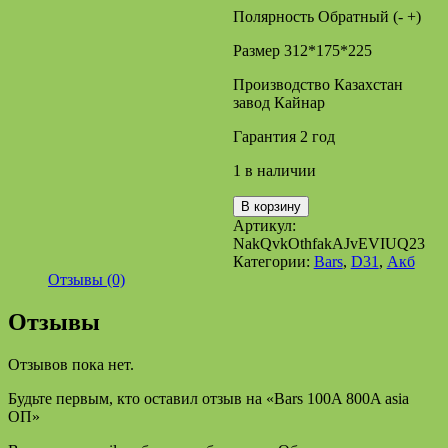
Полярность Обратный (- +)
Размер 312*175*225
Производство Казахстан
завод Кайнар
Гарантия 2 год
1 в наличии
Количество
В корзину
товара
Артикул:
Bars
NakQvkOthfakAJvEVIUQ23
100A
Категории:
Bars
,
D31
,
Акб
800A
Отзывы (0)
asia
ОП
Отзывы
Отзывов пока нет.
Будьте первым, кто оставил отзыв на «Bars 100A 800A asia
ОП»