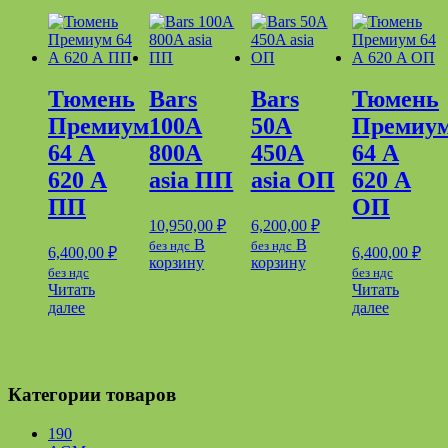
Тюмень
Bars
Bars
Тюмень
Премиум
100A
50A
Премиу
64 А
800A
450A
64 А
620 А
asia ПП
asia ОП
620 A
ПП
ОП
10,950,00
₽
6,200,00
₽
В
В
без ндс
без ндс
6,400,00
₽
6,400,00
₽
корзину
корзину
без ндс
без ндс
Читать
Читать
далее
далее
Категории товаров
190