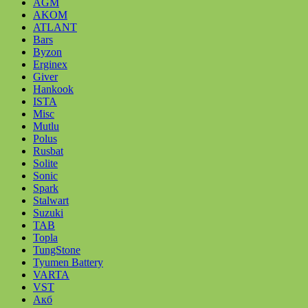
AGM
AKOM
ATLANT
Bars
Byzon
Erginex
Giver
Hankook
ISTA
Misc
Mutlu
Polus
Rusbat
Solite
Sonic
Spark
Stalwart
Suzuki
TAB
Topla
TungStone
Tyumen Battery
VARTA
VST
Акб