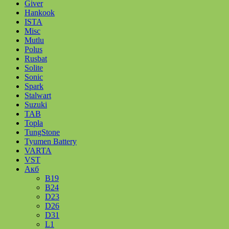
Giver
Hankook
ISTA
Misc
Mutlu
Polus
Rusbat
Solite
Sonic
Spark
Stalwart
Suzuki
TAB
Topla
TungStone
Tyumen Battery
VARTA
VST
Акб
B19
B24
D23
D26
D31
L1