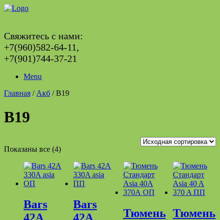
Skip
to
content
Свяжитесь с нами:
+7(960)582-64-11,
+7(901)744-37-21
Menu
Главная
/
Акб
/ B19
B19
Показаны все (4)
Bars
Bars
Тюмень
Тюмень
42A
42A