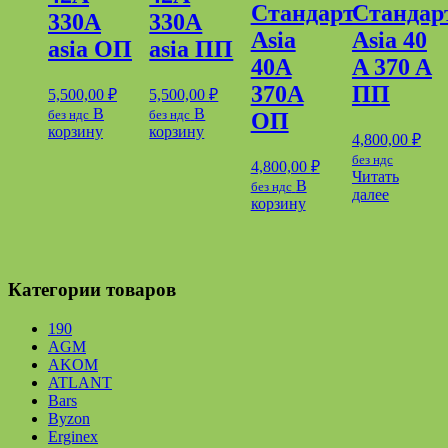
Стандарт
Стандар
330A
330A
Asia
Аsia 40
asia ОП
asia ПП
40А
A 370 A
370А
ПП
5,500,00
₽
5,500,00
₽
В
В
без ндс
без ндс
ОП
корзину
корзину
4,800,00
₽
без ндс
4,800,00
₽
Читать
В
без ндс
далее
корзину
Категории товаров
190
AGM
AKOM
ATLANT
Bars
Byzon
Erginex